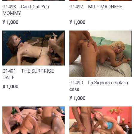
G1493 Can I Call You
G1492 MILF MADNESS
MOMMY
¥ 1,000
¥ 1,000
G1491 THE SURPRISE
DATE
G1490 La Signora e sola in
¥ 1,000
casa
¥ 1,000