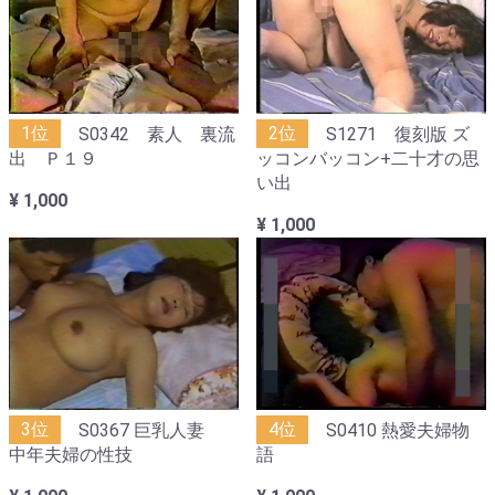
1位
S0342 素人 裏流
2位
S1271 復刻版 ズ
出 Ｐ１９
ッコンバッコン+二十才の思
い出
¥ 1,000
¥ 1,000
3位
S0367 巨乳人妻
4位
S0410 熱愛夫婦物
中年夫婦の性技
語