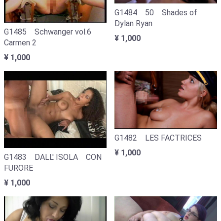
G1484 50 Shades of
Dylan Ryan
G1485 Schwanger vol.6
¥ 1,000
Carmen 2
¥ 1,000
G1482 LES FACTRICES
¥ 1,000
G1483 DALL' ISOLA CON
FURORE
¥ 1,000