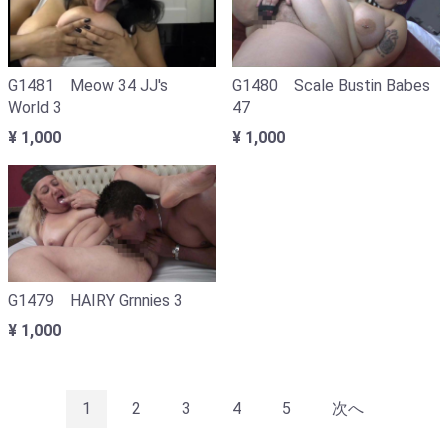
G1481 Meow 34 JJ's
G1480 Scale Bustin Babes
World 3
47
¥ 1,000
¥ 1,000
G1479 HAIRY Grnnies 3
¥ 1,000
1
2
3
4
5
次へ